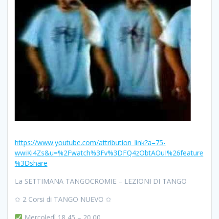
https://www.youtube.com/attribution_link?a=75-
wwiKi4Zs&u=%2Fwatch%3Fv%3DFQ4zObtAOuI%26feature
%3Dshare
La SETTIMANA TANGOCROMIE – LEZIONI DI TANGO
✩ 2 Corsi di TANGO NUEVO ✩
Mercoledì 18,45 – 20,00