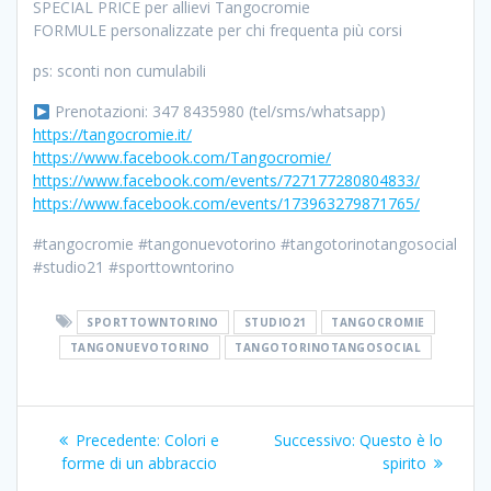
SPECIAL PRICE per allievi Tangocromie
FORMULE personalizzate per chi frequenta più corsi
ps: sconti non cumulabili
Prenotazioni: 347 8435980 (tel/sms/whatsapp)
https://tangocromie.it/
https://www.facebook.com/Tangocromie/
https://www.facebook.com/events/727177280804833/
https://www.facebook.com/events/173963279871765/
#tangocromie #tangonuevotorino #tangotorinotangosocial
#studio21 #sporttowntorino
SPORTTOWNTORINO
STUDIO21
TANGOCROMIE
TANGONUEVOTORINO
TANGOTORINOTANGOSOCIAL
Navigazione
Articolo
Articolo
Precedente:
Colori e
Successivo:
Questo è lo
articoli
precedente:
successivo:
forme di un abbraccio
spirito