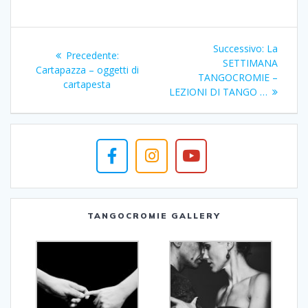
Navigazione
Articolo
Successivo:
La
Articolo
Precedente:
articoli
successiv
SETTIMANA
precedente:
Cartapazza – oggetti di
TANGOCROMIE –
cartapesta
LEZIONI DI TANGO …
TANGOCROMIE GALLERY