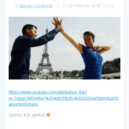
Giorgio Cordeschi
26 Febbraio 2018
|
0
https://www.youtube.com/attribution_link?
a=-5gqjjCM05o&u=%2Fwatch%3Fv%3DO0DaV5jtiVs%26fe
ature%3Dshare
Questo è lo spirito!!