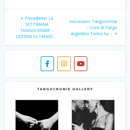
Navigazione
Articolo
Precedente:
La
Articolo
Successivo:
Tangocromie
articoli
precedente:
SETTIMANA
successivo:
– Corsi di Tango
TANGOCROMIE –
Argentino Torino ha …
LEZIONI DI TANGO …
TANGOCROMIE GALLERY