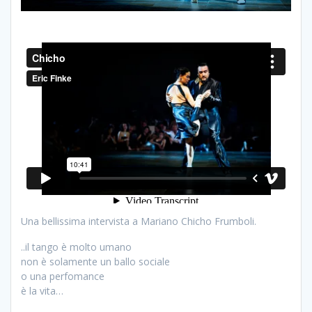
Una bellissima intervista a Mariano Chicho Frumboli.
..il tango è molto umano
non è solamente un ballo sociale
o una perfomance
è la vita…