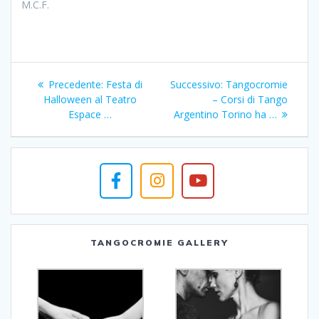
M.C.F.
Navigazione
Articolo
Articolo
Precedente:
Festa di
Successivo:
Tangocromie
articoli
precedente:
successivo:
Halloween al Teatro
– Corsi di Tango
Espace …
Argentino Torino ha …
TANGOCROMIE GALLERY