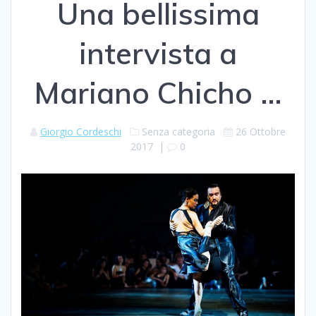
Una bellissima
intervista a
Mariano Chicho …
Giorgio Cordeschi
Senza categoria
26 Ottobre
2017
|
0