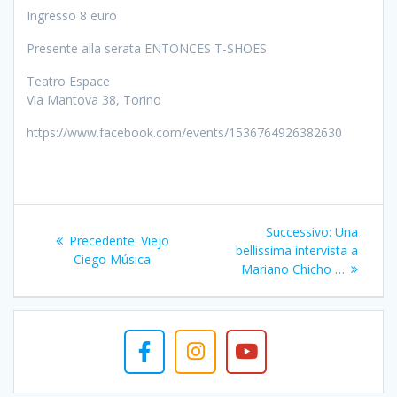
Ingresso 8 euro
Presente alla serata ENTONCES T-SHOES
Teatro Espace
Via Mantova 38, Torino
https://www.facebook.com/events/1536764926382630
Navigazione
Articolo
Successivo:
Una
Articolo
Precedente:
Viejo
articoli
successivo
bellissima intervista a
precedente:
Ciego Música
Mariano Chicho …