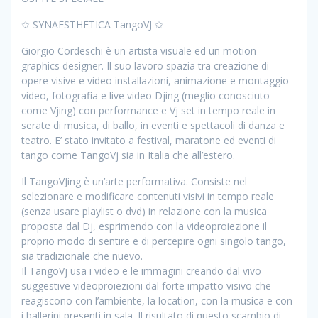
✩ SYNAESTHETICA TangoVJ ✩
Giorgio Cordeschi è un artista visuale ed un motion
graphics designer. Il suo lavoro spazia tra creazione di
opere visive e video installazioni, animazione e montaggio
video, fotografia e live video Djing (meglio conosciuto
come Vjing) con performance e Vj set in tempo reale in
serate di musica, di ballo, in eventi e spettacoli di danza e
teatro. E’ stato invitato a festival, maratone ed eventi di
tango come TangoVj sia in Italia che all’estero.
Il TangoVJing è un’arte performativa. Consiste nel
selezionare e modificare contenuti visivi in tempo reale
(senza usare playlist o dvd) in relazione con la musica
proposta dal Dj, esprimendo con la videoproiezione il
proprio modo di sentire e di percepire ogni singolo tango,
sia tradizionale che nuevo.
Il TangoVj usa i video e le immagini creando dal vivo
suggestive videoproiezioni dal forte impatto visivo che
reagiscono con l’ambiente, la location, con la musica e con
i ballerini presenti in sala. Il risultato di questo scambio di