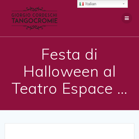
Salta
Italian
al
contenuto
Festa di
Halloween al
Teatro Espace …