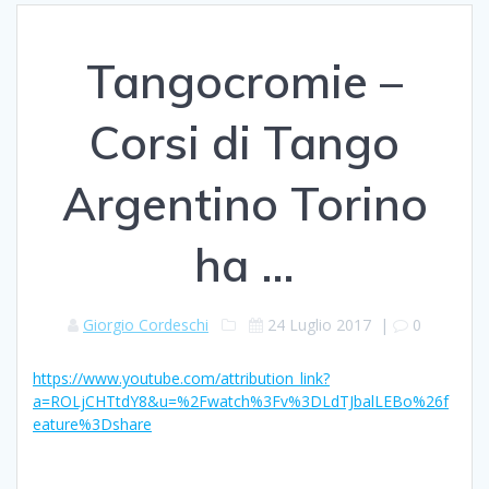
Tangocromie –
Corsi di Tango
Argentino Torino
ha …
Giorgio Cordeschi
24 Luglio 2017
|
0
https://www.youtube.com/attribution_link?
a=ROLjCHTtdY8&u=%2Fwatch%3Fv%3DLdTJbalLEBo%26f
eature%3Dshare