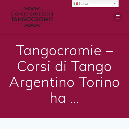
Salta
Italian
al
contenuto
Tangocromie –
Corsi di Tango
Argentino Torino
ha …