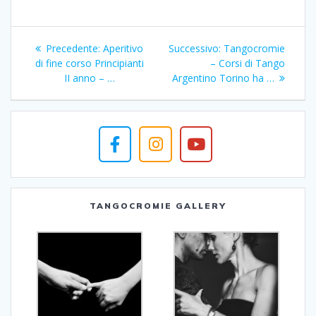
Navigazione
Articolo
Articolo
Precedente:
Aperitivo
Successivo:
Tangocromie
articoli
precedente:
successivo:
di fine corso Principianti
– Corsi di Tango
II anno – …
Argentino Torino ha …
TANGOCROMIE GALLERY