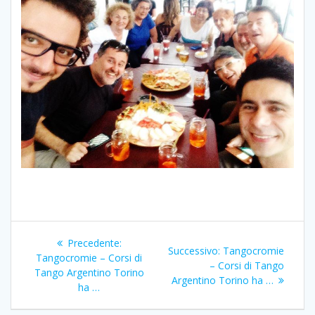
Navigazione
Articolo
Precedente:
Articolo
Successivo:
Tangocromie
articoli
precedente:
Tangocromie – Corsi di
successivo:
– Corsi di Tango
Tango Argentino Torino
Argentino Torino ha …
ha …