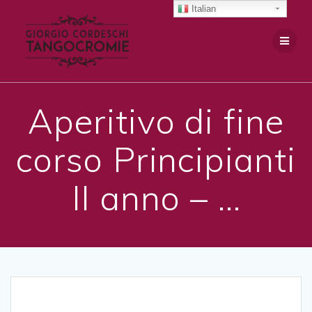
Salta
Italian
al
contenuto
Aperitivo di fine
corso Principianti
II anno – …