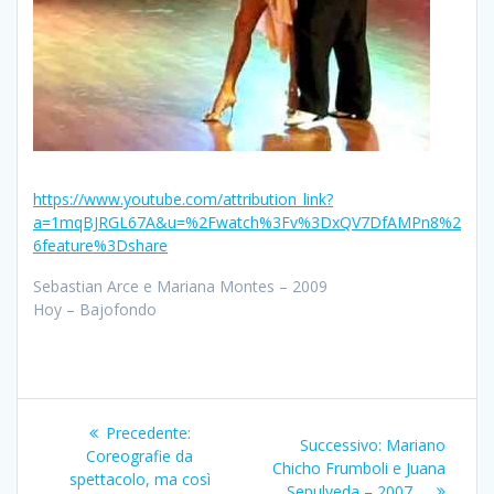
https://www.youtube.com/attribution_link?
a=1mqBJRGL67A&u=%2Fwatch%3Fv%3DxQV7DfAMPn8%2
6feature%3Dshare
Sebastian Arce e Mariana Montes – 2009
Hoy – Bajofondo
Navigazione
Articolo
Precedente:
Articolo
Successivo:
Mariano
articoli
precedente:
Coreografie da
successivo:
Chicho Frumboli e Juana
spettacolo, ma così
Sepulveda – 2007 …