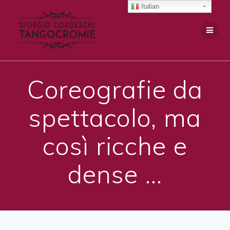
Salta
Italian
al
contenuto
Coreografie da
spettacolo, ma
così ricche e
dense …