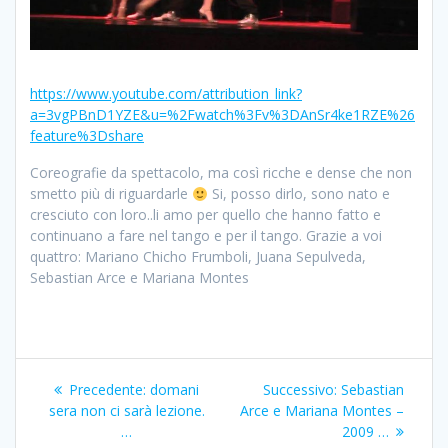
https://www.youtube.com/attribution_link?
a=3vgPBnD1YZE&u=%2Fwatch%3Fv%3DAnSr4ke1RZE%26
feature%3Dshare
Coreografie da spettacolo, ma così ricche e dense che non
smetto più di riguardarle
Si, posso dirlo, sono nato e
cresciuto con loro..li amo per quello che hanno fatto e
continuano a fare nel tango e per il tango. Grazie a voi
quattro: Mariano Chicho Frumboli, Juana Sepulveda,
Sebastian Arce e Mariana Montes
Navigazione
Articolo
Articolo
Precedente:
domani
Successivo:
Sebastian
articoli
precedente:
successivo:
sera non ci sarà lezione.
Arce e Mariana Montes –
…
2009 …