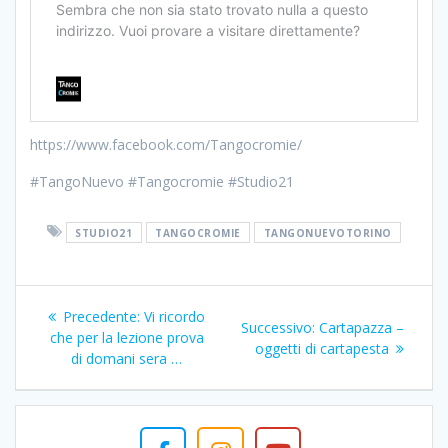
https://www.facebook.com/Tangocromie/
#TangoNuevo #Tangocromie #Studio21
STUDIO21
TANGOCROMIE
TANGONUEVOTORINO
Navigazione
Articolo
Precedente:
Vi ricordo
Articolo
Successivo:
Cartapazza –
articoli
precedente:
che per la lezione prova
successivo:
oggetti di cartapesta
di domani sera …