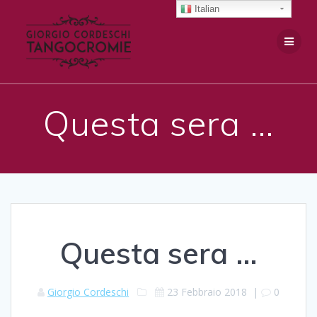
Salta
Italian
al
contenuto
Questa sera …
Questa sera …
Giorgio Cordeschi
23 Febbraio 2018
|
0