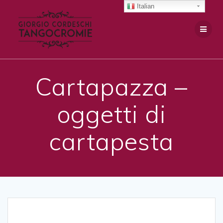
Salta
Italian
al
contenuto
Cartapazza –
oggetti di
cartapesta