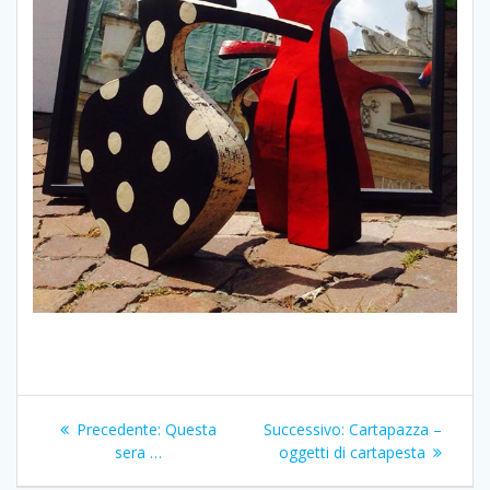
Navigazione
Articolo
Articolo
Precedente:
Questa
Successivo:
Cartapazza –
articoli
precedente:
successivo:
sera …
oggetti di cartapesta