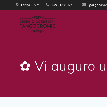
Salta
Torino, ITALY
+39 347 8435980
giorgiocord
al
contenuto
✿ Vi auguro u