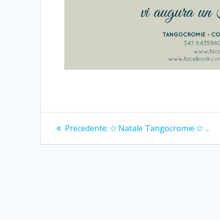
Navigazione
Articolo
Precedente:
✩ Natale Tangocromie ✩ …
precedente:
articoli