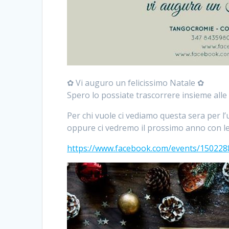
✿ Vi auguro un felicissimo Natale ✿
Spero lo possiate trascorrere insieme alle 
Per chi vuole ci vediamo questa sera per l’
oppure ci vedremo il prossimo anno con le
https://www.facebook.com/events/15022