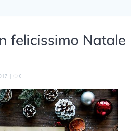
n felicissimo Natale
017
|
0