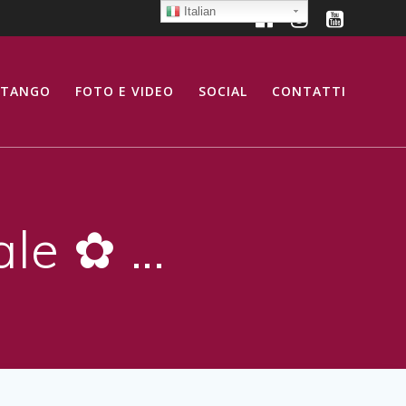
Italian
 TANGO
FOTO E VIDEO
SOCIAL
CONTATTI
ale ✿ …