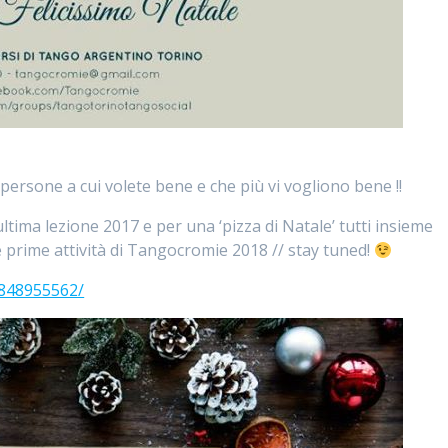
persone a cui volete bene e che più vi vogliono bene !!
ultima lezione 2017 e per una ‘pizza di Natale’ tutti insieme
 prime attività di Tangocromie 2018 // stay tuned!
8848955562/