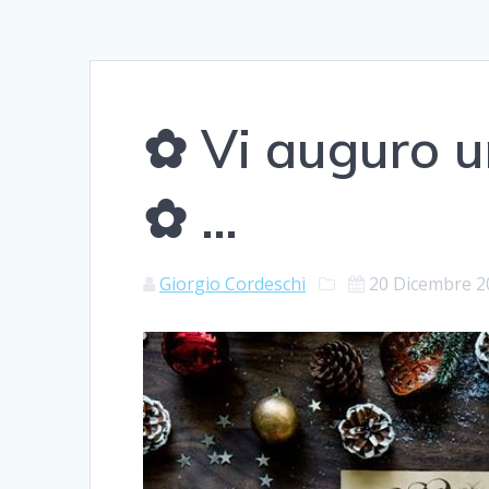
✿ Vi auguro u
✿ …
Giorgio Cordeschi
20 Dicembre 2