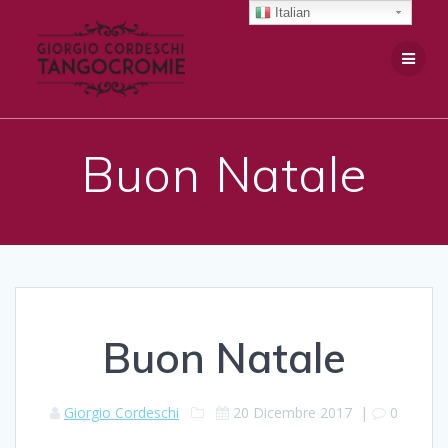
Salta
Italian
al
contenuto
Buon Natale
Buon Natale
Giorgio Cordeschi
20 Dicembre 2017
|
0