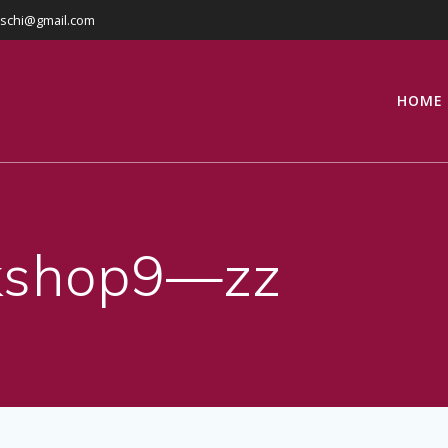
eschi@gmail.com
HOME
kshop9—zz