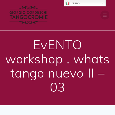
Salta
Italian
al
contenuto
EvENTO
workshop . whats
tango nuevo II –
03