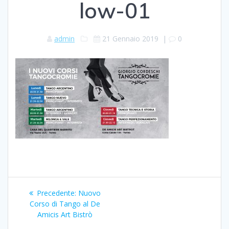
low-01
admin
21 Gennaio 2019
|
0
Navigazione
Articolo
Precedente:
Nuovo
articoli
precedente:
Corso di Tango al De
Amicis Art Bistrò