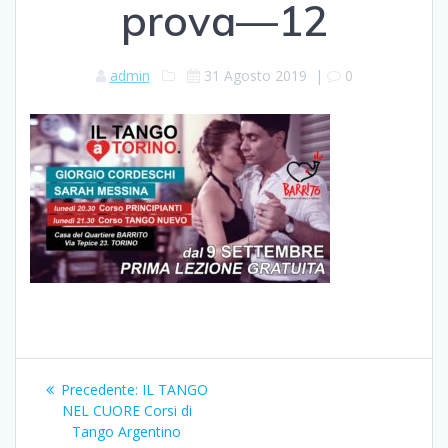
prova—12
admin
31 Agosto 2019
|
0
Navigazione
Articolo
Precedente:
IL TANGO
articoli
precedente:
NEL CUORE Corsi di
Tango Argentino