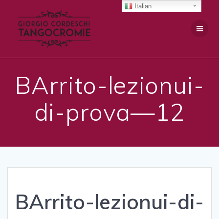
Salta
Italian
al
contenuto
BArrito-lezionui-
di-prova—12
BArrito-lezionui-di-