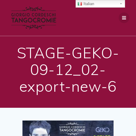
Salta
Italian
al
contenuto
STAGE-GEKO-
09-12_02-
export-new-6