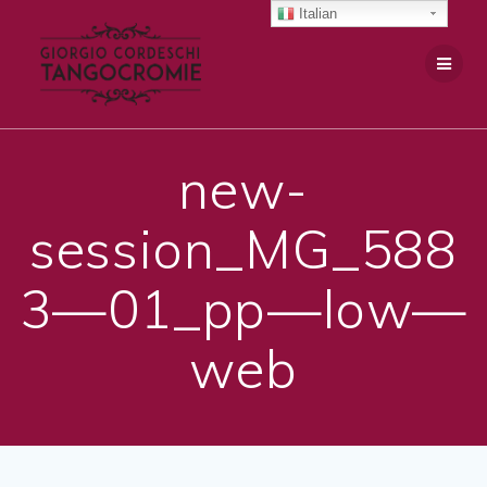
Salta
Italian
al
contenuto
new-
session_MG_588
3—01_pp—low—
web