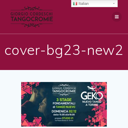
Salta
Italian
al
contenuto
cover-bg23-new2