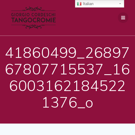
Salta
Italian
al
contenuto
41860499_26897
67807715537_16
6003162184522
1376_o