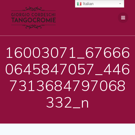
Salta
Italian
al
contenuto
16003071_67666
0645847057_446
7313684797068
332_n