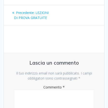
Navigazione
Articolo
Precedente:
LEZIONI
articoli
precedente:
DI PROVA GRATUITE
Lascia un commento
Il tuo indirizzo email non sarà pubblicato.
I campi
obbligatori sono contrassegnati
*
Commento
*