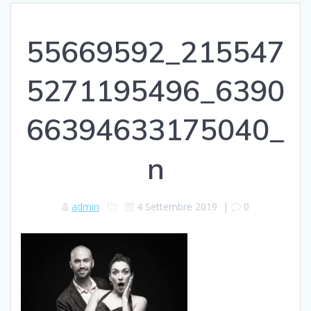
55669592_215547
5271195496_6390
66394633175040_
n
admin
4 Settembre 2019
|
0