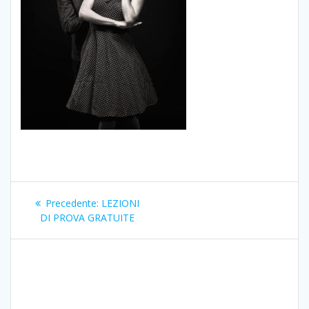
Navigazione
Articolo
Precedente:
LEZIONI
articoli
precedente:
DI PROVA GRATUITE