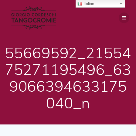
Salta
Italian
al
contenuto
55669592_21554
75271195496_63
9066394633175
040_n