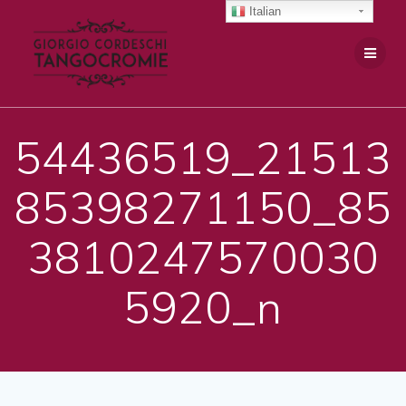
Salta
Italian
al
contenuto
54436519_21513
85398271150_85
3810247570030
5920_n