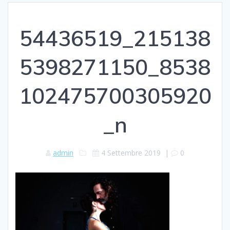
54436519_215138
5398271150_8538
102475700305920
_n
admin
4 Settembre 2019
|
0