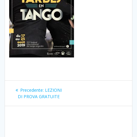
Navigazione
Articolo
Precedente:
LEZIONI
articoli
precedente:
DI PROVA GRATUITE