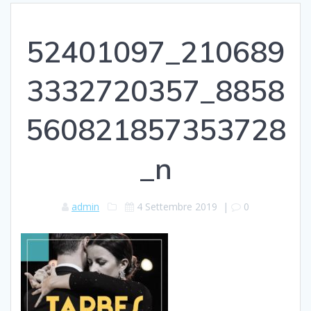
52401097_210689
3332720357_8858
560821857353728
_n
admin
4 Settembre 2019
|
0