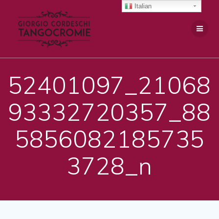
Salta
Italian
al
contenuto
52401097_21068
93332720357_88
5856082185735
3728_n