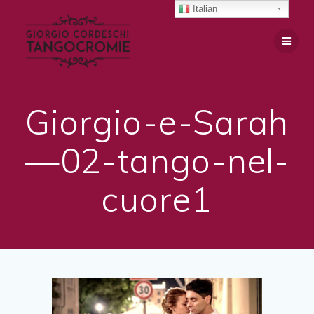
Salta
Italian
al
contenuto
Giorgio-e-Sarah
—02-tango-nel-
cuore1