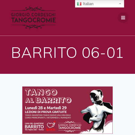
Salta
Italian
al
contenuto
BARRITO 06-01