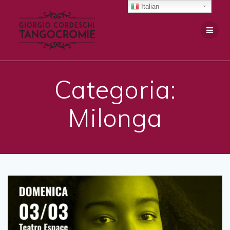
Salta
Italian
al
contenuto
Categoria:
Milonga