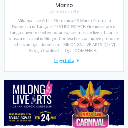
Marzo
28 Febbraio 2019
Milonga Live Arts – Domenica 03 Marzo Ritorna la
Domenica di Tango al TEATRO ESPACE. Grandi serate di
tango nuevo e contemporaneo, live music e live art con la
musica e i visual di Giorgio Cordeschi e con nuove proposte
artistiche ogni domenica. MILONGA LIVE ARTS DJ / VJ
Giorgio Cordeschi Ogni DOMENICA…
Leggi tutto