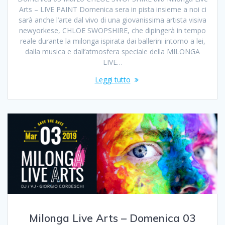
Arts – LIVE PAINT Domenica sera in pista insieme a noi ci
sarà anche l’arte dal vivo di una giovanissima artista visiva
newyorkese, CHLOE SWOPSHIRE, che dipingerà in tempo
reale durante la milonga ispirata dai ballerini intorno a lei,
dalla musica e dall’atmosfera speciale della MILONGA
LIVE…
Leggi tutto
Milonga Live Arts – Domenica 03