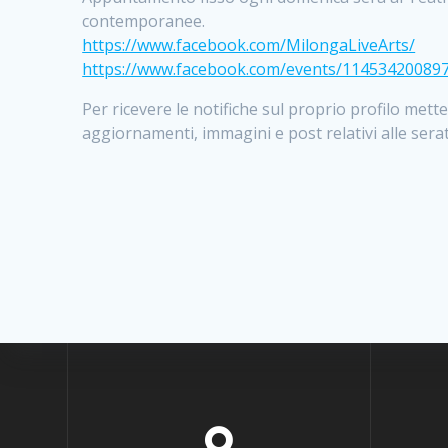
contemporanee.
https://www.facebook.com/MilongaLiveArts/
https://www.facebook.com/events/11453420089
Per ricevere le notifiche sul proprio profilo met
aggiornamenti, immagini e post relativi alle serat