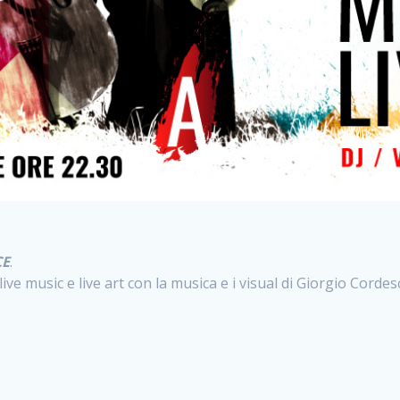
CE
.
e music e live art con la musica e i visual di Giorgio Corde