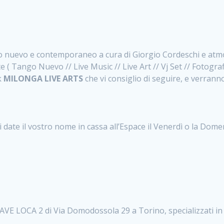
go nuevo e contemporaneo a cura di Giorgio Cordeschi e atmos
( Tango Nuevo // Live Music // Live Art // Vj Set // Fotograf
k
MILONGA LIVE ARTS
che vi consiglio di seguire, e verran
ci date il vostro nome in cassa all’Espace il Venerdì o la Do
LAVE LOCA 2 di Via Domodossola 29 a Torino, specializzati i
.