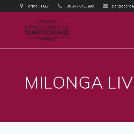
Salta
Torino, ITALY
+39 347 8435980
giorgiocord
al
contenuto
MILONGA LIV