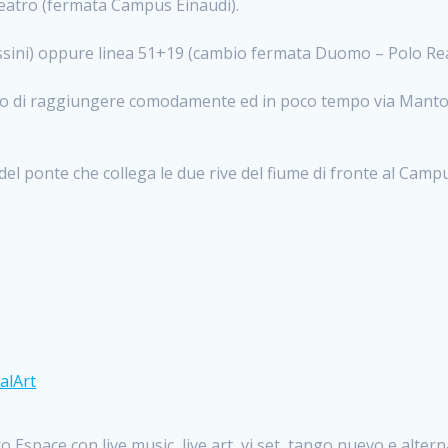
Teatro (fermata Campus Einaudi).
sini) oppure linea 51+19 (cambio fermata Duomo – Polo Rea
ono di raggiungere comodamente ed in poco tempo via Mantova
à del ponte che collega le due rive del fiume di fronte al Camp
alArt
space con live music, live art, vj set, tango nuevo e altern