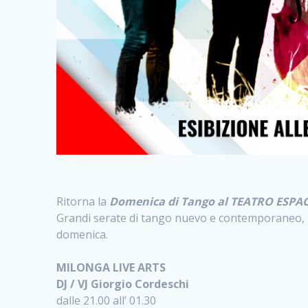
Ritorna la
Domenica di Tango al TEATRO ESPA
Grandi serate di tango nuevo e contemporaneo, liv
domenica.
MILONGA LIVE ARTS
DJ / VJ Giorgio Cordeschi
dalle 21.00 all’ 01.30