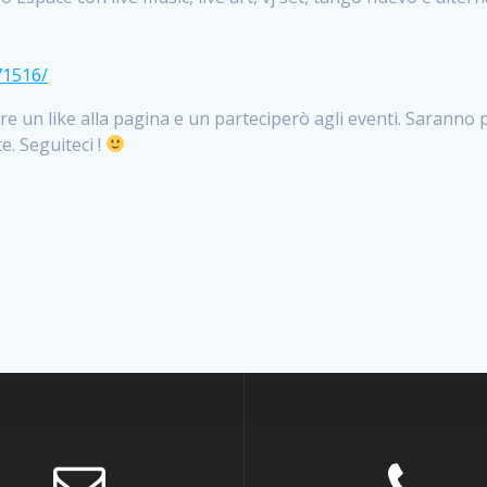
71516/
tere un like alla pagina e un parteciperò agli eventi. Sarann
e. Seguiteci !