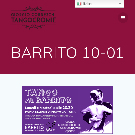
Salta
Italian
al
contenuto
BARRITO 10-01