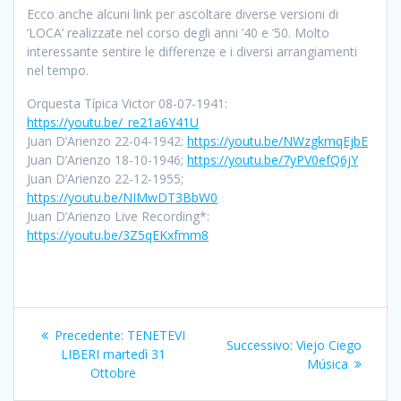
Ecco anche alcuni link per ascoltare diverse versioni di
‘LOCA’ realizzate nel corso degli anni ’40 e ’50. Molto
interessante sentire le differenze e i diversi arrangiamenti
nel tempo.
Orquesta Típica Victor 08-07-1941:
https://youtu.be/_re21a6Y41U
Juan D’Arienzo 22-04-1942:
https://youtu.be/NWzgkmqEjbE
Juan D’Arienzo 18-10-1946;
https://youtu.be/7yPV0efQ6jY
Juan D’Arienzo 22-12-1955;
https://youtu.be/NIMwDT3BbW0
Juan D’Arienzo Live Recording*:
https://youtu.be/3Z5qEKxfmm8
Navigazione
Articolo
Precedente:
TENETEVI
Articolo
Successivo:
Viejo Ciego
articoli
precedente:
LIBERI martedì 31
successivo:
Música
Ottobre