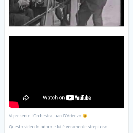
Vi presento l’Orchestra Juan D’Arienzo
Questo video lo adoro e lui è veramente strepitoso.