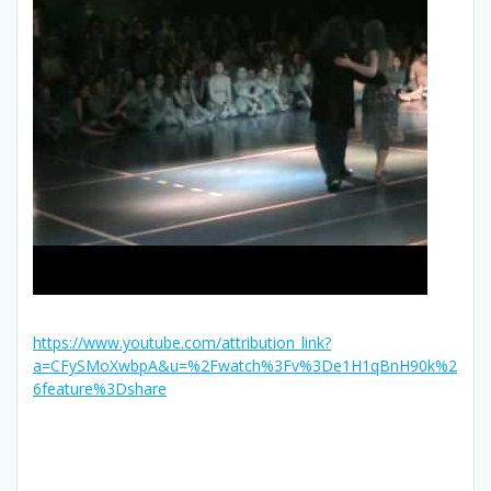
https://www.youtube.com/attribution_link?
a=CFySMoXwbpA&u=%2Fwatch%3Fv%3De1H1qBnH90k%2
6feature%3Dshare