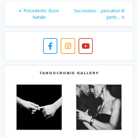
Navigazione
Articolo
Articolo
Precedente:
Buon
Successivo:
…pescatori di
articoli
precedente:
successivo:
Natale
perle…
TANGOCROMIE GALLERY