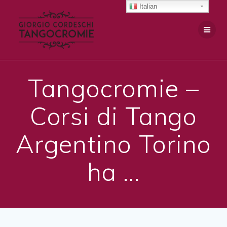
Salta
Italian
al
contenuto
Tangocromie –
Corsi di Tango
Argentino Torino
ha …