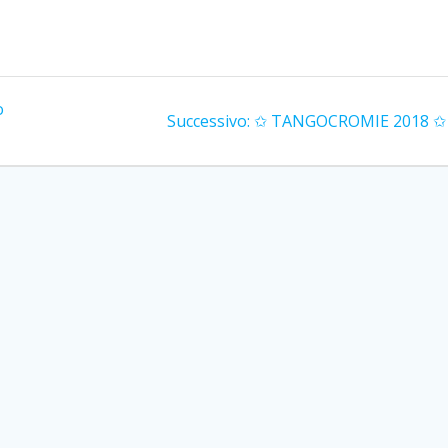
o
Articolo
Successivo:
✩ TANGOCROMIE 2018 ✩
successivo: