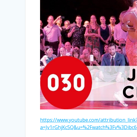
https://www.youtube.com/attribution_link
a=Jv1rGhjKc5Q&u=%2Fwatch%3Fv%3Dibc6