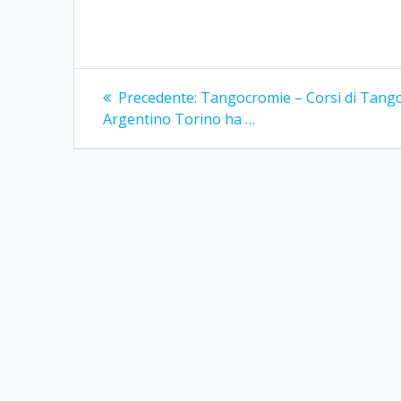
Navigazione
Articolo
Precedente:
Tangocromie – Corsi di Tang
precedente:
articoli
Argentino Torino ha …