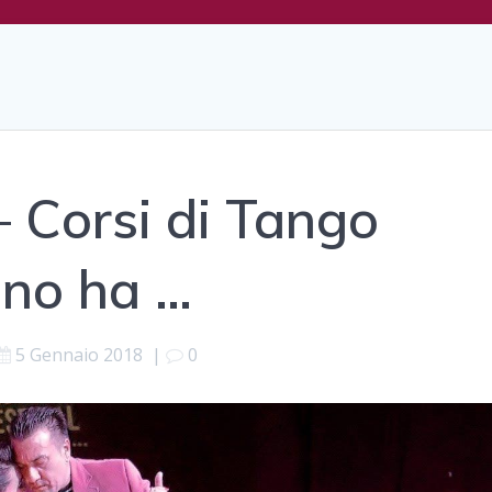
 Corsi di Tango
ino ha …
5 Gennaio 2018
|
0