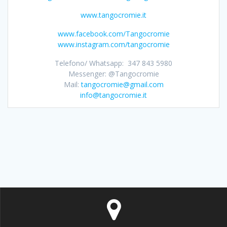
www.tangocromie.it
www.facebook.com/Tangocromie
www.instagram.com/tangocromie
Telefono/ Whatsapp: 347 843 5980
Messenger: @Tangocromie
Mail:
tangocromie@gmail.com
info@tangocromie.it