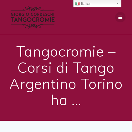
Salta
Italian
al
contenuto
Tangocromie –
Corsi di Tango
Argentino Torino
ha …