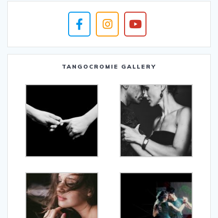
TANGOCROMIE GALLERY