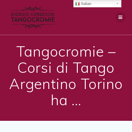
Salta
Italian
al
contenuto
Tangocromie –
Corsi di Tango
Argentino Torino
ha …