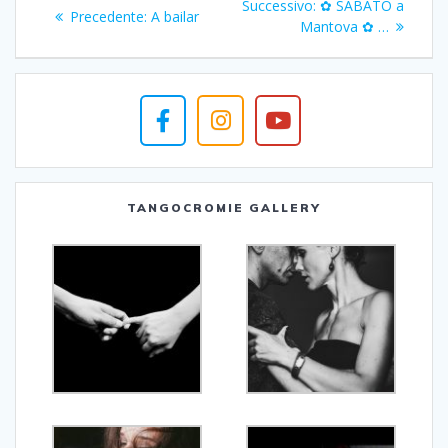
Articolo
Successivo:
✿ SABATO a
Articolo
Precedente:
A bailar
articoli
successivo:
Mantova ✿ …
precedente:
TANGOCROMIE GALLERY