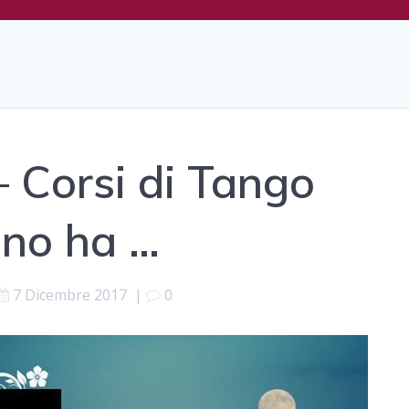
 Corsi di Tango
ino ha …
7 Dicembre 2017
|
0