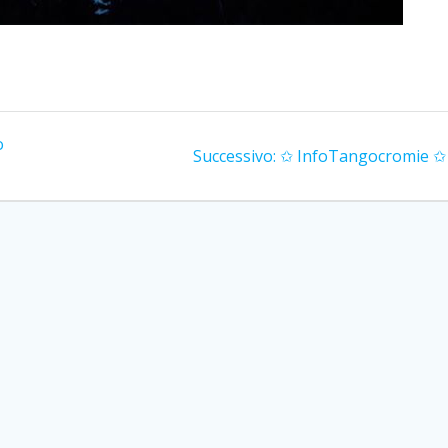
o
Articolo
Successivo:
✩ InfoTangocromie ✩
successivo: