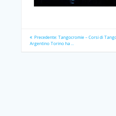
Navigazione
Articolo
Precedente:
Tangocromie – Corsi di Tang
precedente:
articoli
Argentino Torino ha …