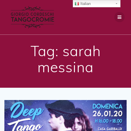
Salta
Italian
al
contenuto
Tag:
sarah
messina