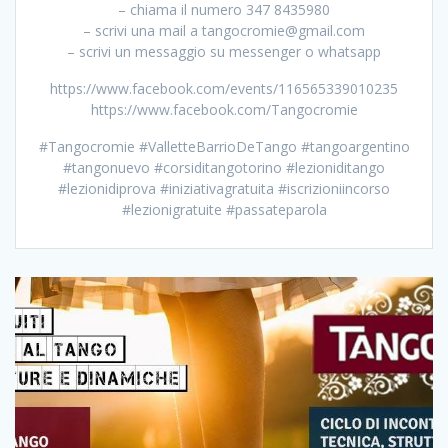
– chiama il numero 347 8435980
– scrivi una mail a tangocromie@gmail.com
– scrivi un messaggio su messenger o whatsapp
https://www.facebook.com/events/116565339010235
https://www.facebook.com/Tangocromie
#Tangocromie #ValletteBarrioDeTango #tangoargentino
#tangonuevo #corsiditangotorino #lezioniditango
#lezionidiprova #iniziativagratuita #iscrizioniincorso
#lezionigratuite #passateparola