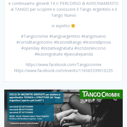
e continuiamo giovedi 14 // PERCORSO di AVVICINAMENTO
al TANGO per scoprire e conoscere il Tango Argentino e il
Tango Nuevo
vi aspetto
#Tangocromie #tangoargentino #tangonuevo
#corsiditangotorino #lezioniditango #lezionidiprova
#openday #iniziativagratuita #iscrizioniincorso
#lezionigratuite #passateparola
https://www.facebook.com/Tangocromie
https://www.facebook.com/events/116565339010235