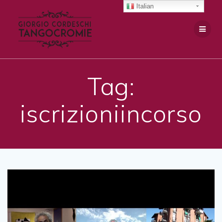
Salta
Italian
al
contenuto
Tag:
iscrizioniincorso