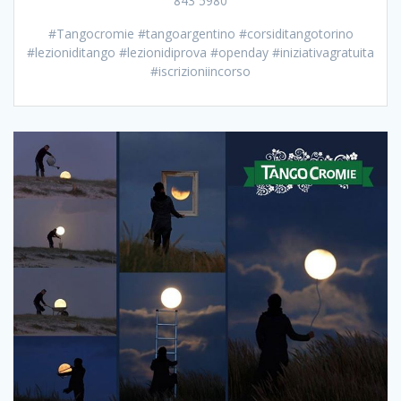
843 5980
#Tangocromie #tangoargentino #corsiditangotorino
#lezioniditango #lezionidiprova #openday #iniziativagratuita
#iscrizioniincorso