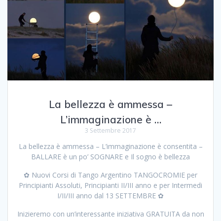
La bellezza è ammessa –
L’immaginazione è …
3 Settembre 2017
La bellezza è ammessa – L’immaginazione è consentita –
BALLARE è un po’ SOGNARE e Il sogno è bellezza
✿ Nuovi Corsi di Tango Argentino TANGOCROMIE per
Principianti Assoluti, Principianti II/III anno e per Intermedi
I/II/III anno dal 13 SETTEMBRE ✿
Inizieremo con un’interessante iniziativa GRATUITA da non