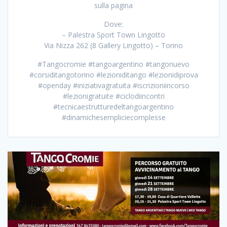
sulla pagina
Dove:
– Palestra Sport Town Lingotto
Via Nizza 262 (8 Gallery Lingotto) – Torino
#Tangocromie #tangoargentino #tangonuevo
#corsiditangotorino #lezioniditango #lezionidiprova
#openday #iniziativagratuita #iscrizioniincorso
#lezionigratuite #ciclodiincontri
#tecnicaestrutturedeltangoargentino
#dinamichesempliciecomplesse