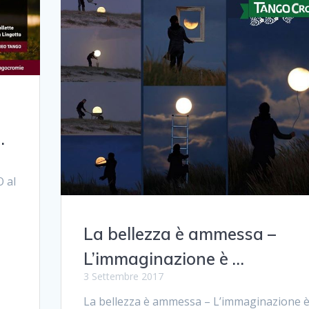
…
 al
La bellezza è ammessa –
L’immaginazione è …
3 Settembre 2017
La bellezza è ammessa – L’immaginazione 