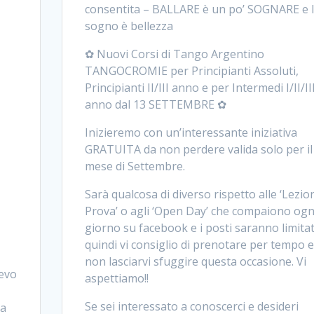
consentita – BALLARE è un po’ SOGNARE e I
sogno è bellezza
✿ Nuovi Corsi di Tango Argentino
TANGOCROMIE per Principianti Assoluti,
Principianti II/III anno e per Intermedi I/II/II
anno dal 13 SETTEMBRE ✿
Inizieremo con un’interessante iniziativa
GRATUITA da non perdere valida solo per il
mese di Settembre.
Sarà qualcosa di diverso rispetto alle ‘Lezio
Prova’ o agli ‘Open Day’ che compaiono ogn
giorno su facebook e i posti saranno limitat
quindi vi consiglio di prenotare per tempo e
non lasciarvi sfuggire questa occasione. Vi
evo
aspettiamo!!
Se sei interessato a conoscerci e desideri
ta