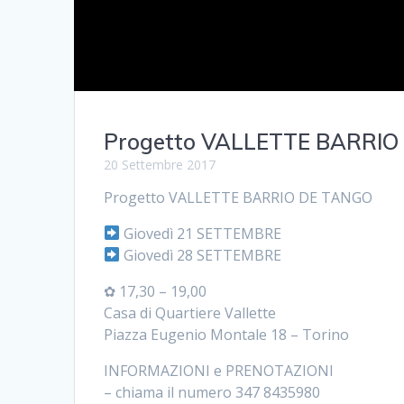
Progetto VALLETTE BARRIO
20 Settembre 2017
Progetto VALLETTE BARRIO DE TANGO
Giovedì 21 SETTEMBRE
Giovedì 28 SETTEMBRE
✿ 17,30 – 19,00
Casa di Quartiere Vallette
Piazza Eugenio Montale 18 – Torino
INFORMAZIONI e PRENOTAZIONI
– chiama il numero 347 8435980