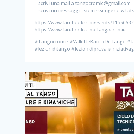
– scrivi una mail a tangocromie@gmail.com
– scrivi un messaggio su messenger o what
https://www.facebook.com/events/1165653
https://www.facebook.com/Tangocromie
#Tangocromie #ValletteBarrioDeTango #ta
#lezioniditango #lezionidiprova #iniziativa