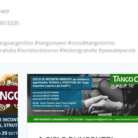
sapp
39010235
ngoargentino #tangonuevo #corsiditangotorino
gratuita #iscrizioniincorso #lezionigratuite #passateparola