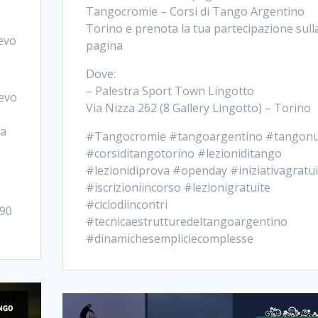
Tangocromie – Corsi di Tango Argentino
Torino e prenota la tua partecipazione sull
evo
pagina
Dove:
– Palestra Sport Town Lingotto
evo
Via Nizza 262 (8 Gallery Lingotto) – Torino
ta
#Tangocromie #tangoargentino #tangon
#corsiditangotorino #lezioniditango
#lezionidiprova #openday #iniziativagratui
#iscrizioniincorso #lezionigratuite
#ciclodiincontri
390
#tecnicaestrutturedeltangoargentino
#dinamichesempliciecomplesse