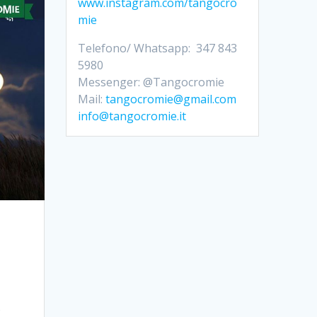
www.instagram.com/tangocro
mie
Telefono/ Whatsapp: 347 843
5980
Messenger: @Tangocromie
Mail:
tangocromie@gmail.com
info@tangocromie.it
è