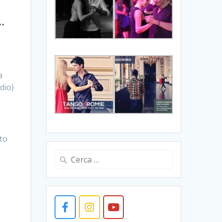
…
a
dio)
to
Ricerca
per: