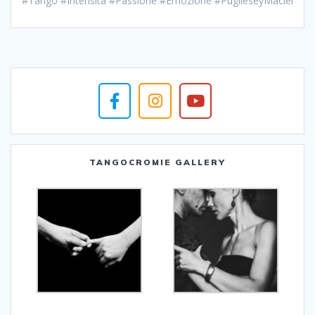
#Tango #Intensità #Passione #Emozione #PuglieseyMaciel
TANGOCROMIE GALLERY