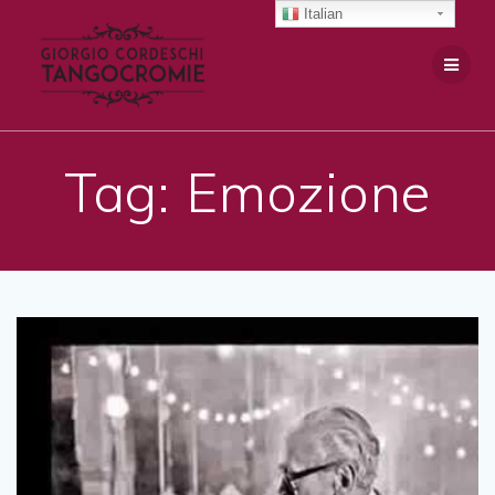
Salta
Italian
al
contenuto
Tag:
Emozione