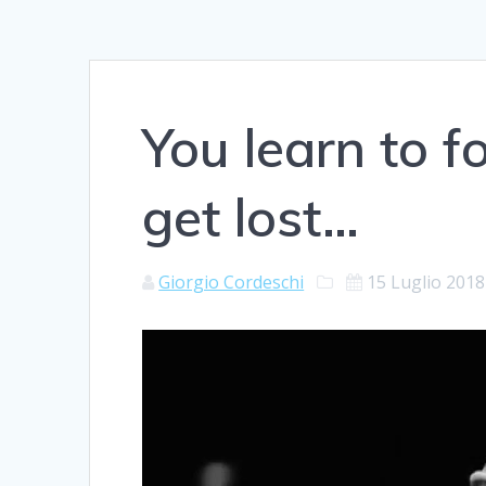
You learn to 
get lost…
Giorgio Cordeschi
15 Luglio 2018