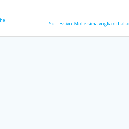
the
Articolo
Successivo:
Moltissima voglia di balla
successivo: