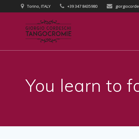
Salta
Torino, ITALY
+39 347 8435980
giorgiocord
al
contenuto
You learn to 