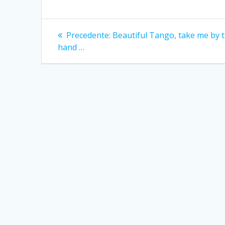
Navigazione
Articolo
Precedente:
Beautiful Tango, take me by 
precedente:
articoli
hand …