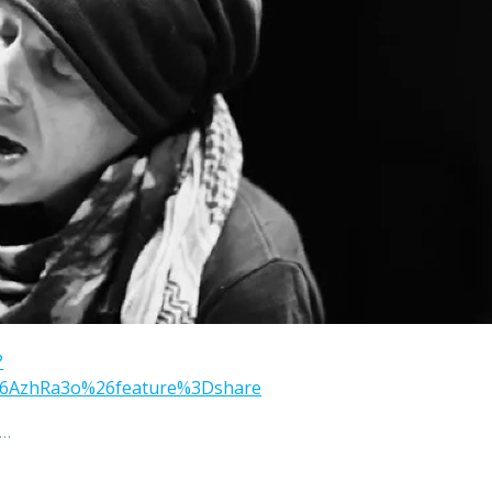
?
6AzhRa3o%26feature%3Dshare
t…