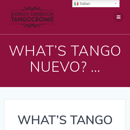
Salta
Italian
al
contenuto
WHAT’S TANGO
NUEVO? …
WHAT’S TANGO