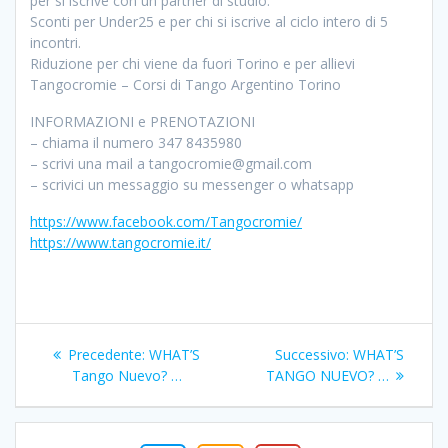
per si iscrive con un partner di studio.
Sconti per Under25 e per chi si iscrive al ciclo intero di 5
incontri.
Riduzione per chi viene da fuori Torino e per allievi
Tangocromie – Corsi di Tango Argentino Torino
INFORMAZIONI e PRENOTAZIONI
– chiama il numero 347 8435980
– scrivi una mail a tangocromie@gmail.com
– scrivici un messaggio su messenger o whatsapp
https://www.facebook.com/Tangocromie/
https://www.tangocromie.it/
Navigazione
Articolo
Articolo
Precedente:
WHAT’S
Successivo:
WHAT’S
articoli
precedente:
successivo:
Tango Nuevo? …
TANGO NUEVO? …