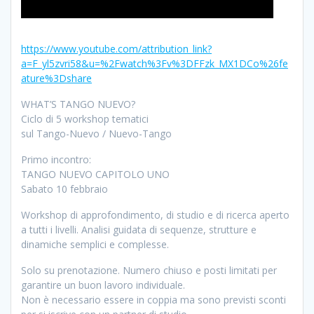
https://www.youtube.com/attribution_link?
a=F_yl5zvri58&u=%2Fwatch%3Fv%3DFFzk_MX1DCo%26fe
ature%3Dshare
WHAT’S TANGO NUEVO?
Ciclo di 5 workshop tematici
sul Tango-Nuevo / Nuevo-Tango
Primo incontro:
TANGO NUEVO CAPITOLO UNO
Sabato 10 febbraio
Workshop di approfondimento, di studio e di ricerca aperto
a tutti i livelli. Analisi guidata di sequenze, strutture e
dinamiche semplici e complesse.
Solo su prenotazione. Numero chiuso e posti limitati per
garantire un buon lavoro individuale.
Non è necessario essere in coppia ma sono previsti sconti