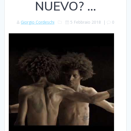
NUEVO? …
Giorgio Cordeschi
5 Febbraio 2018
|
0