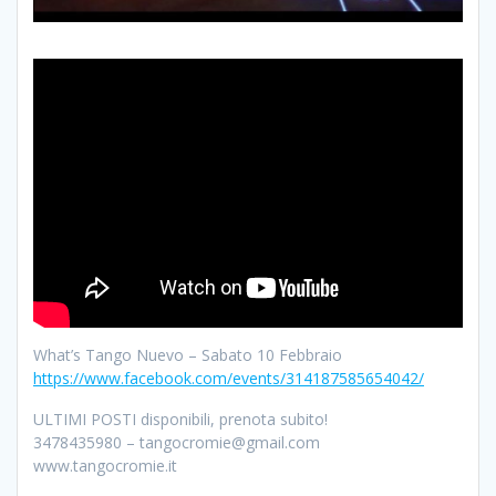
What’s Tango Nuevo – Sabato 10 Febbraio
https://www.facebook.com/events/314187585654042/
ULTIMI POSTI disponibili, prenota subito!
3478435980 – tangocromie@gmail.com
www.tangocromie.it