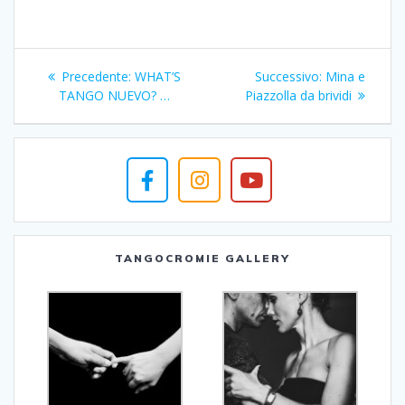
Navigazione
Articolo
Articolo
Precedente:
WHAT’S
Successivo:
Mina e
articoli
precedente:
successivo:
TANGO NUEVO? …
Piazzolla da brividi
TANGOCROMIE GALLERY