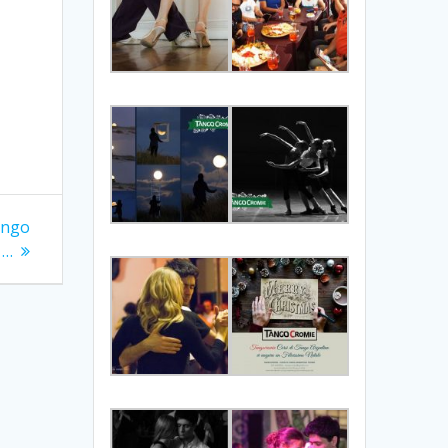
ango
 …