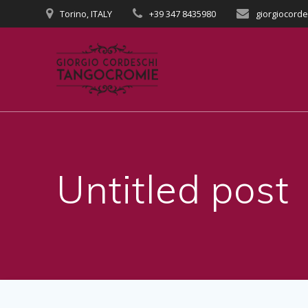
Salta
Torino, ITALY
+39 347 8435980
giorgiocord
al
contenuto
Untitled post