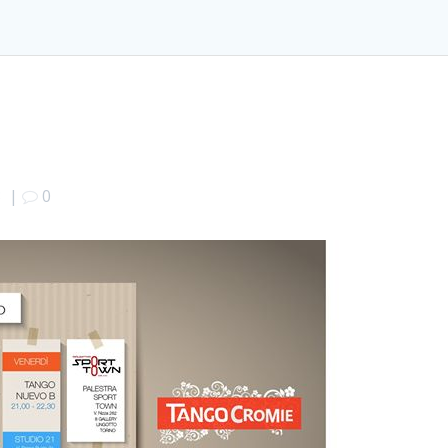
8
|
0