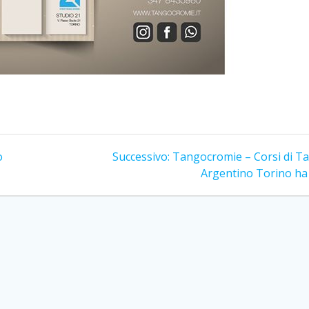
Articolo
o
Successivo:
Tangocromie – Corsi di T
successivo:
Argentino Torino ha