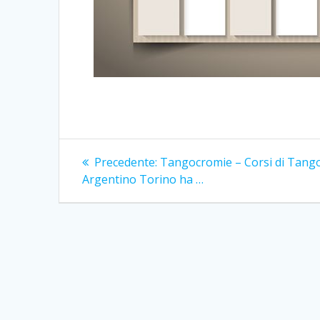
Navigazione
Articolo
Precedente:
Tangocromie – Corsi di Tang
precedente:
articoli
Argentino Torino ha …