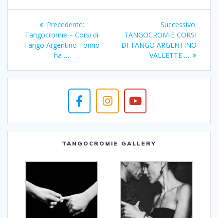
Navigazione
Articolo
Articol
Precedente:
Successivo:
articoli
precedente:
succes
Tangocromie – Corsi di
TANGOCROMIE CORSI
Tango Argentino Torino
DI TANGO ARGENTINO
ha …
VALLETTE …
TANGOCROMIE GALLERY