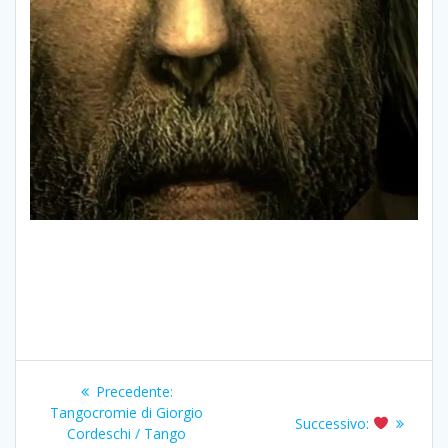
Navigazione
Articolo
Precedente:
articoli
precedente:
Tangocromie di Giorgio
Articolo
Successivo:
Cordeschi / Tango
successivo: