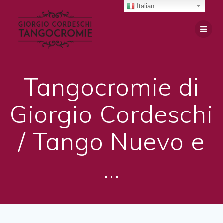
Salta
Italian
al
contenuto
Tangocromie di
Giorgio Cordeschi
/ Tango Nuevo e
…