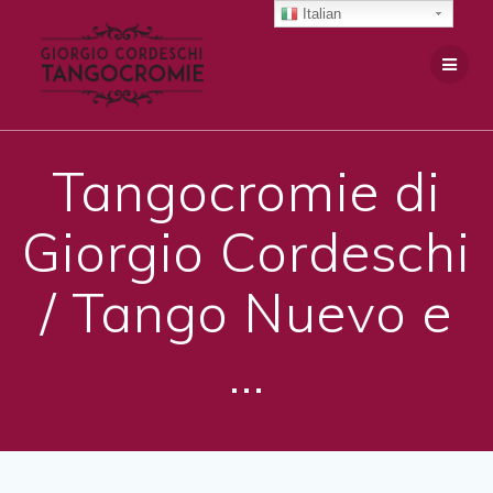
Salta
Italian
al
contenuto
Tangocromie di
Giorgio Cordeschi
/ Tango Nuevo e
…