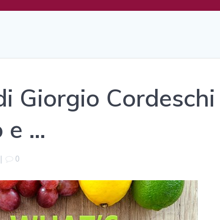
i Giorgio Cordeschi
 e …
|
0