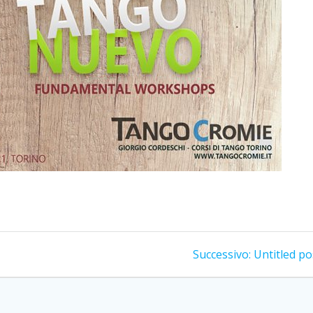
Articolo
Successivo:
Untitled po
successivo: