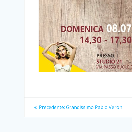
Navigazione
Articolo
Precedente:
Grandissimo Pablo Veron
precedente:
articoli