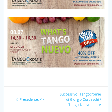
Navigazione
Articolo
Successivo:
Tangocromie
articoli
Articolo
successivo:
Precedente:
<> …
di Giorgio Cordeschi /
precedente:
Tango Nuevo e …