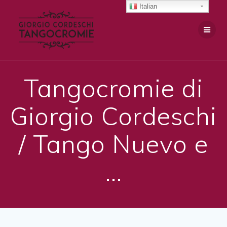
Salta
Italian
al
contenuto
Tangocromie di
Giorgio Cordeschi
/ Tango Nuevo e
…